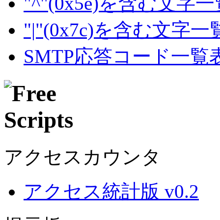
"^"(0x5e)を含む文字
"|"(0x7c)を含む文字
SMTP応答コード一覧
アクセスカウンタ
アクセス統計版 v0.2