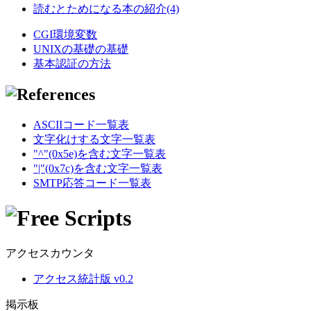
読むとためになる本の紹介(4)
CGI環境変数
UNIXの基礎の基礎
基本認証の方法
ASCIIコード一覧表
文字化けする文字一覧表
"^"(0x5e)を含む文字一覧表
"|"(0x7c)を含む文字一覧表
SMTP応答コード一覧表
アクセスカウンタ
アクセス統計版 v0.2
掲示板