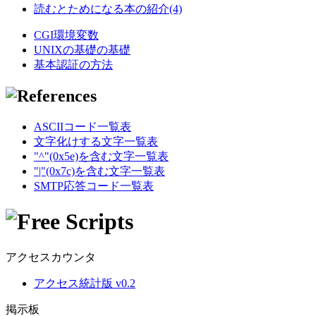
読むとためになる本の紹介(4)
CGI環境変数
UNIXの基礎の基礎
基本認証の方法
ASCIIコード一覧表
文字化けする文字一覧表
"^"(0x5e)を含む文字一覧表
"|"(0x7c)を含む文字一覧表
SMTP応答コード一覧表
アクセスカウンタ
アクセス統計版 v0.2
掲示板