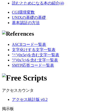
読むとためになる本の紹介(4)
CGI環境変数
UNIXの基礎の基礎
基本認証の方法
ASCIIコード一覧表
文字化けする文字一覧表
"^"(0x5e)を含む文字一覧表
"|"(0x7c)を含む文字一覧表
SMTP応答コード一覧表
アクセスカウンタ
アクセス統計版 v0.2
掲示板