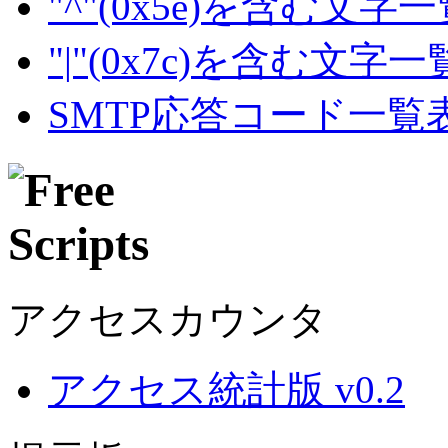
"^"(0x5e)を含む文字
"|"(0x7c)を含む文字
SMTP応答コード一覧
アクセスカウンタ
アクセス統計版 v0.2