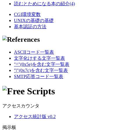
読むとためになる本の紹介(4)
CGI環境変数
UNIXの基礎の基礎
基本認証の方法
ASCIIコード一覧表
文字化けする文字一覧表
"^"(0x5e)を含む文字一覧表
"|"(0x7c)を含む文字一覧表
SMTP応答コード一覧表
アクセスカウンタ
アクセス統計版 v0.2
掲示板