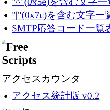
"^"(0x5e)を含む文字
"|"(0x7c)を含む文字
SMTP応答コード一覧
アクセスカウンタ
アクセス統計版 v0.2