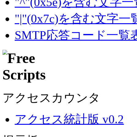
"^"(0x5e)を含む文字
"|"(0x7c)を含む文字
SMTP応答コード一覧
アクセスカウンタ
アクセス統計版 v0.2