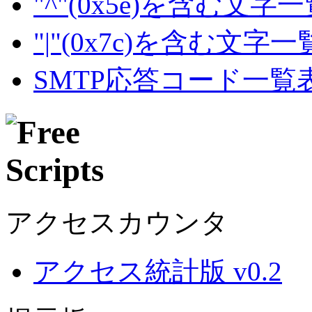
"^"(0x5e)を含む文字
"|"(0x7c)を含む文字
SMTP応答コード一覧
アクセスカウンタ
アクセス統計版 v0.2