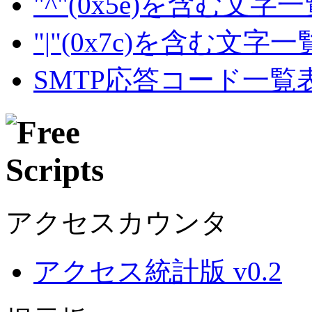
"^"(0x5e)を含む文字
"|"(0x7c)を含む文字
SMTP応答コード一覧
アクセスカウンタ
アクセス統計版 v0.2