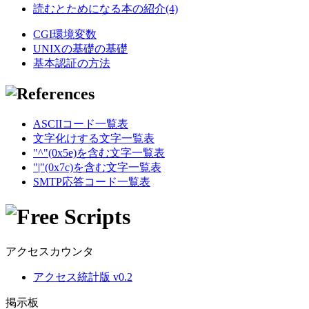
読むとためになる本の紹介(4)
CGI環境変数
UNIXの基礎の基礎
基本認証の方法
ASCIIコード一覧表
文字化けする文字一覧表
"^"(0x5e)を含む文字一覧表
"|"(0x7c)を含む文字一覧表
SMTP応答コード一覧表
アクセスカウンタ
アクセス統計版 v0.2
掲示板