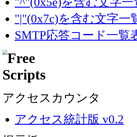
"^"(0x5e)を含む文字
"|"(0x7c)を含む文字
SMTP応答コード一覧
アクセスカウンタ
アクセス統計版 v0.2