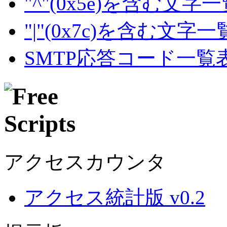
"^"(0x5e)を含む文字
"|"(0x7c)を含む文字
SMTP応答コード一覧
アクセスカウンタ
アクセス統計版 v0.2