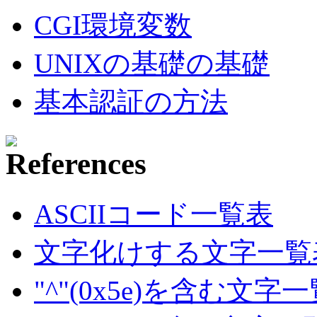
CGI環境変数
UNIXの基礎の基礎
基本認証の方法
ASCIIコード一覧表
文字化けする文字一覧
"^"(0x5e)を含む文字