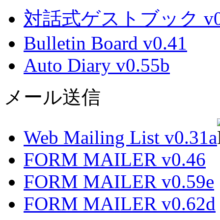
対話式ゲストブック v0.
Bulletin Board v0.41
Auto Diary v0.55b
メール送信
Web Mailing List v0.31a
FORM MAILER v0.46
FORM MAILER v0.59e
FORM MAILER v0.62d