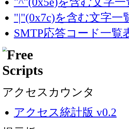
"^"(0x5e)を含む文字
"|"(0x7c)を含む文字
SMTP応答コード一覧
アクセスカウンタ
アクセス統計版 v0.2