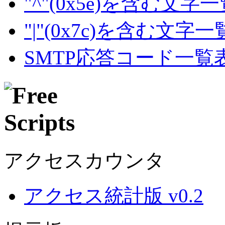
"^"(0x5e)を含む文字
"|"(0x7c)を含む文字
SMTP応答コード一覧
アクセスカウンタ
アクセス統計版 v0.2