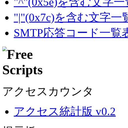
"^"(0x5e)を含む文字
"|"(0x7c)を含む文字
SMTP応答コード一覧
アクセスカウンタ
アクセス統計版 v0.2