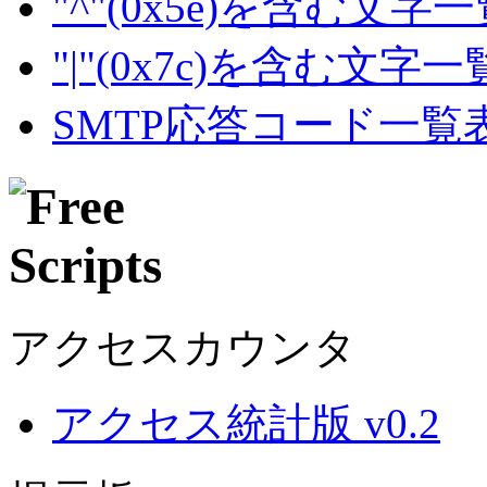
"^"(0x5e)を含む文字
"|"(0x7c)を含む文字
SMTP応答コード一覧
アクセスカウンタ
アクセス統計版 v0.2