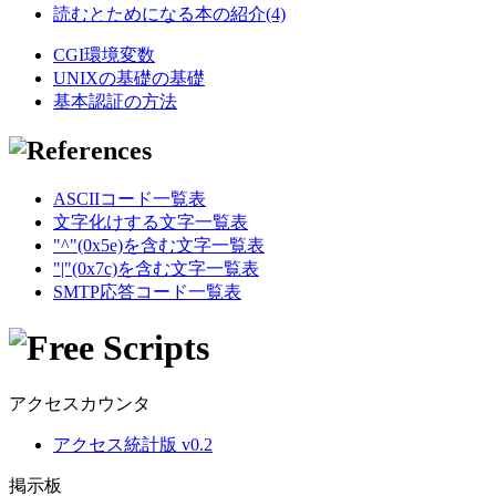
読むとためになる本の紹介(4)
CGI環境変数
UNIXの基礎の基礎
基本認証の方法
ASCIIコード一覧表
文字化けする文字一覧表
"^"(0x5e)を含む文字一覧表
"|"(0x7c)を含む文字一覧表
SMTP応答コード一覧表
アクセスカウンタ
アクセス統計版 v0.2
掲示板