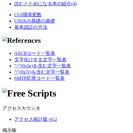
読むとためになる本の紹介(4)
CGI環境変数
UNIXの基礎の基礎
基本認証の方法
ASCIIコード一覧表
文字化けする文字一覧表
"^"(0x5e)を含む文字一覧表
"|"(0x7c)を含む文字一覧表
SMTP応答コード一覧表
アクセスカウンタ
アクセス統計版 v0.2
掲示板