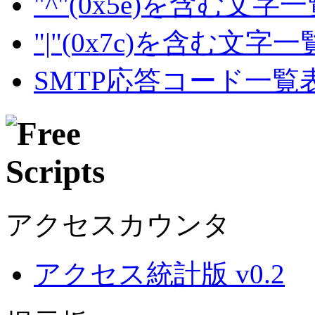
"^"(0x5e)を含む文字
"|"(0x7c)を含む文字
SMTP応答コード一覧
アクセスカウンタ
アクセス統計版 v0.2