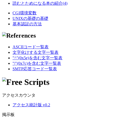
読むとためになる本の紹介(4)
CGI環境変数
UNIXの基礎の基礎
基本認証の方法
ASCIIコード一覧表
文字化けする文字一覧表
"^"(0x5e)を含む文字一覧表
"|"(0x7c)を含む文字一覧表
SMTP応答コード一覧表
アクセスカウンタ
アクセス統計版 v0.2
掲示板