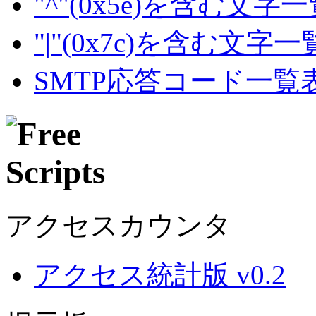
"^"(0x5e)を含む文字
"|"(0x7c)を含む文字
SMTP応答コード一覧
アクセスカウンタ
アクセス統計版 v0.2