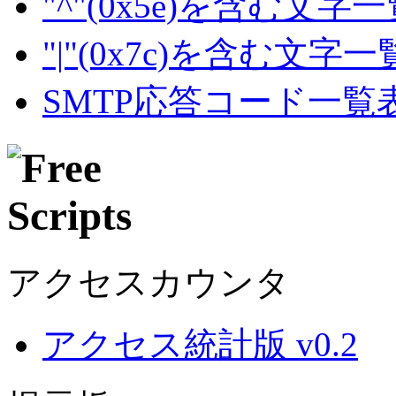
"^"(0x5e)を含む文字
"|"(0x7c)を含む文字
SMTP応答コード一覧
アクセスカウンタ
アクセス統計版 v0.2