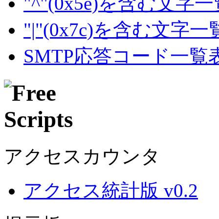
"^"(0x5e)を含む文字
"|"(0x7c)を含む文字
SMTP応答コード一覧
アクセスカウンタ
アクセス統計版 v0.2