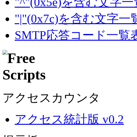
"^"(0x5e)を含む文字
"|"(0x7c)を含む文字
SMTP応答コード一覧
アクセスカウンタ
アクセス統計版 v0.2