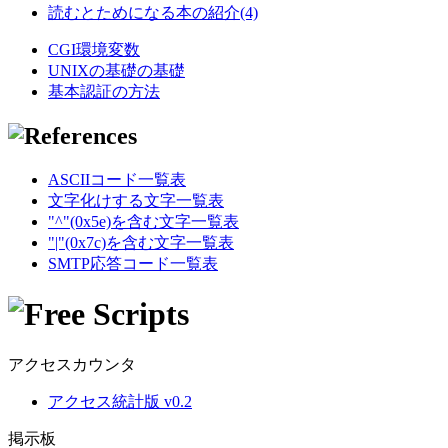
読むとためになる本の紹介(4)
CGI環境変数
UNIXの基礎の基礎
基本認証の方法
ASCIIコード一覧表
文字化けする文字一覧表
"^"(0x5e)を含む文字一覧表
"|"(0x7c)を含む文字一覧表
SMTP応答コード一覧表
アクセスカウンタ
アクセス統計版 v0.2
掲示板