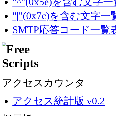
"^"(0x5e)を含む文字
"|"(0x7c)を含む文字
SMTP応答コード一覧
アクセスカウンタ
アクセス統計版 v0.2