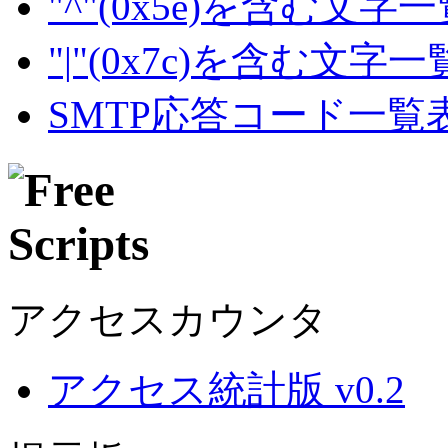
"^"(0x5e)を含む文字
"|"(0x7c)を含む文字
SMTP応答コード一覧
アクセスカウンタ
アクセス統計版 v0.2