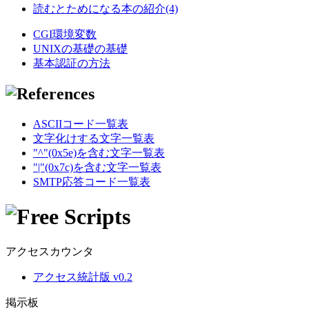
読むとためになる本の紹介(4)
CGI環境変数
UNIXの基礎の基礎
基本認証の方法
ASCIIコード一覧表
文字化けする文字一覧表
"^"(0x5e)を含む文字一覧表
"|"(0x7c)を含む文字一覧表
SMTP応答コード一覧表
アクセスカウンタ
アクセス統計版 v0.2
掲示板