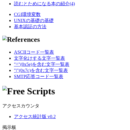
読むとためになる本の紹介(4)
CGI環境変数
UNIXの基礎の基礎
基本認証の方法
ASCIIコード一覧表
文字化けする文字一覧表
"^"(0x5e)を含む文字一覧表
"|"(0x7c)を含む文字一覧表
SMTP応答コード一覧表
アクセスカウンタ
アクセス統計版 v0.2
掲示板