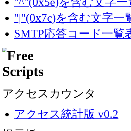
"^"(0x5e)を含む文字
"|"(0x7c)を含む文字
SMTP応答コード一覧
アクセスカウンタ
アクセス統計版 v0.2