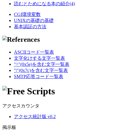
読むとためになる本の紹介(4)
CGI環境変数
UNIXの基礎の基礎
基本認証の方法
ASCIIコード一覧表
文字化けする文字一覧表
"^"(0x5e)を含む文字一覧表
"|"(0x7c)を含む文字一覧表
SMTP応答コード一覧表
アクセスカウンタ
アクセス統計版 v0.2
掲示板