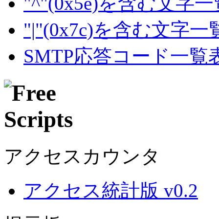
"^"(0x5e)を含む文字
"|"(0x7c)を含む文字
SMTP応答コード一覧
アクセスカウンタ
アクセス統計版 v0.2