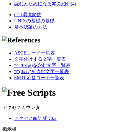
読むとためになる本の紹介(4)
CGI環境変数
UNIXの基礎の基礎
基本認証の方法
ASCIIコード一覧表
文字化けする文字一覧表
"^"(0x5e)を含む文字一覧表
"|"(0x7c)を含む文字一覧表
SMTP応答コード一覧表
アクセスカウンタ
アクセス統計版 v0.2
掲示板