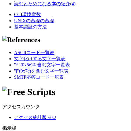
読むとためになる本の紹介(4)
CGI環境変数
UNIXの基礎の基礎
基本認証の方法
ASCIIコード一覧表
文字化けする文字一覧表
"^"(0x5e)を含む文字一覧表
"|"(0x7c)を含む文字一覧表
SMTP応答コード一覧表
アクセスカウンタ
アクセス統計版 v0.2
掲示板