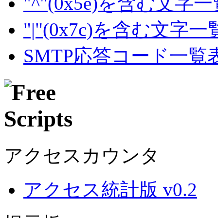
"^"(0x5e)を含む文字
"|"(0x7c)を含む文字
SMTP応答コード一覧
アクセスカウンタ
アクセス統計版 v0.2