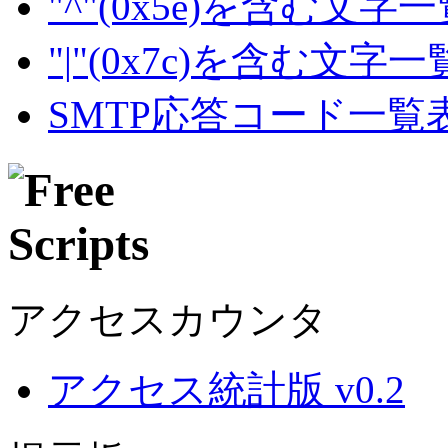
"^"(0x5e)を含む文字
"|"(0x7c)を含む文字
SMTP応答コード一覧
アクセスカウンタ
アクセス統計版 v0.2