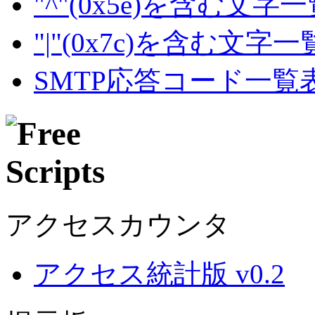
"^"(0x5e)を含む文字
"|"(0x7c)を含む文字
SMTP応答コード一覧
アクセスカウンタ
アクセス統計版 v0.2