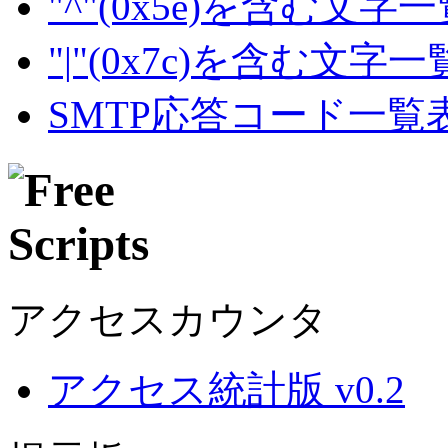
"^"(0x5e)を含む文字
"|"(0x7c)を含む文字
SMTP応答コード一覧
アクセスカウンタ
アクセス統計版 v0.2