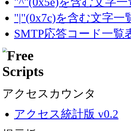
"^"(0x5e)を含む文字
"|"(0x7c)を含む文字
SMTP応答コード一覧
アクセスカウンタ
アクセス統計版 v0.2