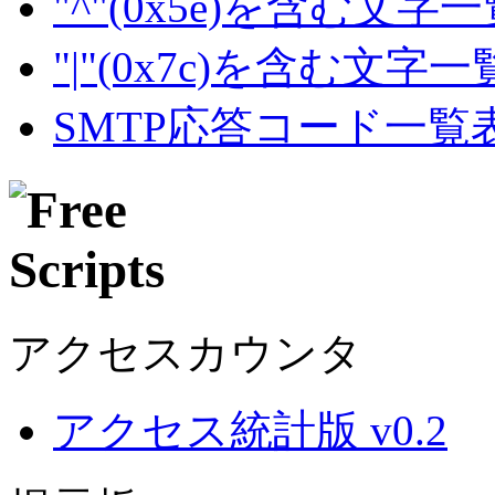
"^"(0x5e)を含む文字
"|"(0x7c)を含む文字
SMTP応答コード一覧
アクセスカウンタ
アクセス統計版 v0.2