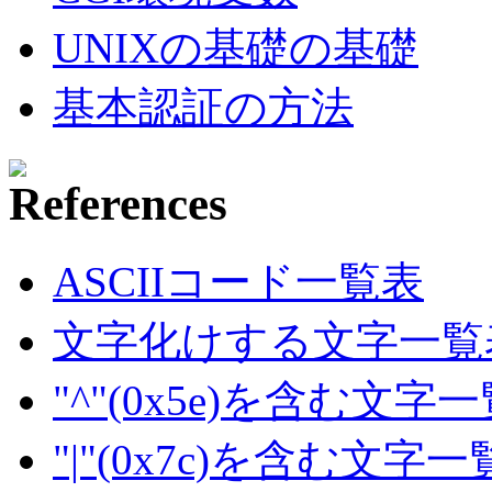
UNIXの基礎の基礎
基本認証の方法
ASCIIコード一覧表
文字化けする文字一覧
"^"(0x5e)を含む文字
"|"(0x7c)を含む文字