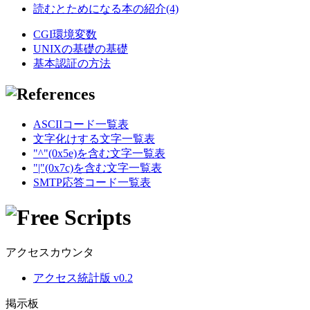
読むとためになる本の紹介(4)
CGI環境変数
UNIXの基礎の基礎
基本認証の方法
ASCIIコード一覧表
文字化けする文字一覧表
"^"(0x5e)を含む文字一覧表
"|"(0x7c)を含む文字一覧表
SMTP応答コード一覧表
アクセスカウンタ
アクセス統計版 v0.2
掲示板