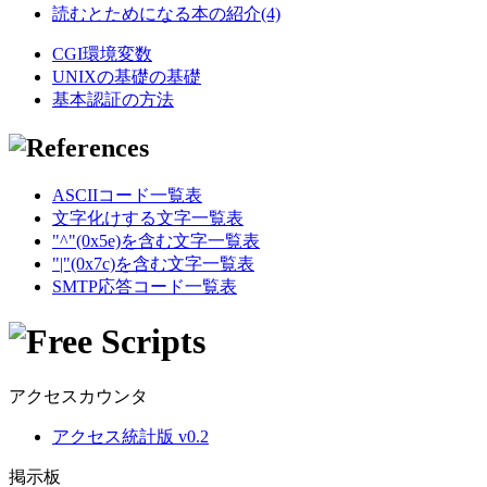
読むとためになる本の紹介(4)
CGI環境変数
UNIXの基礎の基礎
基本認証の方法
ASCIIコード一覧表
文字化けする文字一覧表
"^"(0x5e)を含む文字一覧表
"|"(0x7c)を含む文字一覧表
SMTP応答コード一覧表
アクセスカウンタ
アクセス統計版 v0.2
掲示板