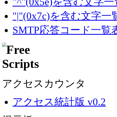
"^"(0x5e)を含む文字
"|"(0x7c)を含む文字
SMTP応答コード一覧
アクセスカウンタ
アクセス統計版 v0.2