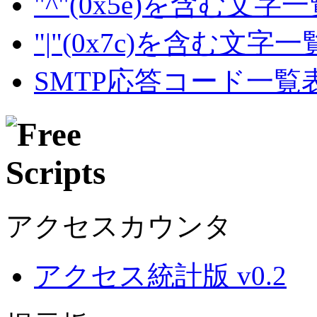
"^"(0x5e)を含む文字
"|"(0x7c)を含む文字
SMTP応答コード一覧
アクセスカウンタ
アクセス統計版 v0.2