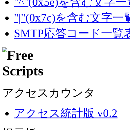
"^"(0x5e)を含む文字
"|"(0x7c)を含む文字
SMTP応答コード一覧
アクセスカウンタ
アクセス統計版 v0.2