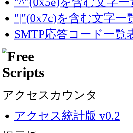
"^"(0x5e)を含む文字
"|"(0x7c)を含む文字
SMTP応答コード一覧
アクセスカウンタ
アクセス統計版 v0.2