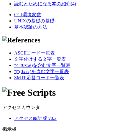
読むとためになる本の紹介(4)
CGI環境変数
UNIXの基礎の基礎
基本認証の方法
ASCIIコード一覧表
文字化けする文字一覧表
"^"(0x5e)を含む文字一覧表
"|"(0x7c)を含む文字一覧表
SMTP応答コード一覧表
アクセスカウンタ
アクセス統計版 v0.2
掲示板